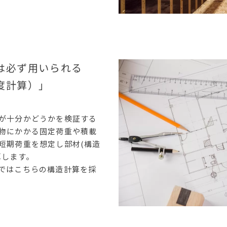
は必ず用いられる
度計算）」
が十分かどうかを検証する
物にかかる固定荷重や積載
短期荷重を想定し部材(構造
算します。
ではこちらの構造計算を採