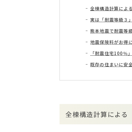
全棟構造計算によ
実は「耐震等級３
熊本地震で耐震等
地震保険料がお得
「耐震住宅100％
既存の住まいに安全
全棟構造計算による