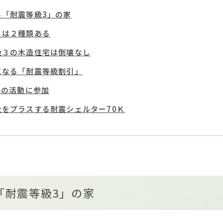
る「耐震等級3」の家
」は２種類ある
級３の木造住宅は倒壊なし
になる「耐震等級割引」
」の活動に参加
をプラスする耐震シェルター70Ｋ
「耐震等級3」の家