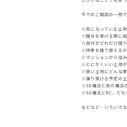
今でのご相談の一例
☆気になっている土
☆贈与を受ける際に
☆自分がどれだけ借
☆持家を建て替える
☆マンションから住
☆とにかくいい土地
☆狭い土地にどんな
☆譲り受ける予定の
☆SE構法と他の構法
☆SE構法とRC、ど
などなど…いろいろ