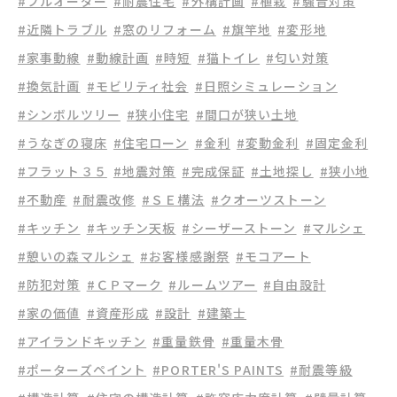
#フルオーダー
#耐震住宅
#外構計画
#植栽
#騒音対策
#近隣トラブル
#窓のリフォーム
#旗竿地
#変形地
#家事動線
#動線計画
#時短
#猫トイレ
#匂い対策
#換気計画
#モビリティ社会
#日照シミュレーション
#シンボルツリー
#狭小住宅
#間口が狭い土地
#うなぎの寝床
#住宅ローン
#金利
#変動金利
#固定金利
#フラット３５
#地震対策
#完成保証
#土地探し
#狭小地
#不動産
#耐震改修
#ＳＥ構法
#クオーツストーン
#キッチン
#キッチン天板
#シーザーストーン
#マルシェ
#憩いの森マルシェ
#お客様感謝祭
#モコアート
#防犯対策
#ＣＰマーク
#ルームツアー
#自由設計
#家の価値
#資産形成
#設計
#建築士
#アイランドキッチン
#重量鉄骨
#重量木骨
#ポーターズペイント
#PORTER'S PAINTS
#耐震等級