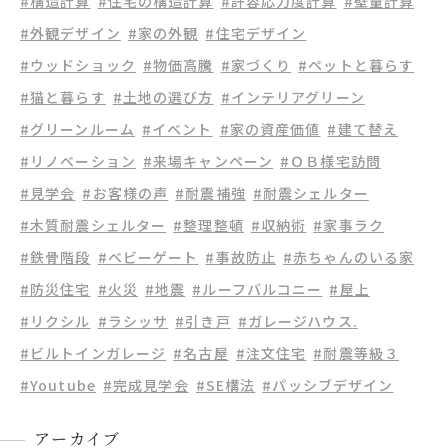
#構造計算
#住宅の構造計算
#許容応力度計算
#壁量計算
#外観デザイン
#家の外観
#住宅デザイン
#ウッドショック
#物価高騰
#家づくり
#ペットと暮らす
#猫と暮らす
#土地の選び方
#インテリアグリーン
#グリーンルーム
#イベント
#家の資産価値
#建て替え
#リノベーション
#来場キャンペーン
#ＯＢ様宅訪問
#見学会
#お客様の声
#耐震補強
#耐震シェルター
#木質耐震シェルター
#整理整頓
#収納術
#家事ラク
#鉄骨階段
#ベビーゲート
#事故防止
#赤ちゃんのいる家
#防災住宅
#火災
#地震
#ルーフバルコニー
#屋上
#リクシル
#ラシッサ
#引き戸
#ガレージハウス.
#ビルトインガレージ
#名古屋
#注文住宅
#耐震等級３
#Youtube
#完成見学会
#SE構法
#パッシブデザイン
アーカイブ