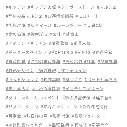
#キッチン
#キッチン天板
#シーザーストーン
#マルシェ
#憩いの森マルシェ
#お客様感謝祭
#モコアート
#防犯対策
#ＣＰマーク
#ルームツアー
#自由設計
#家の価値
#資産形成
#設計
#建築士
#アイランドキッチン
#重量鉄骨
#重量木骨
#ポーターズペイント
#PORTER'S PAINTS
#耐震等級
#構造計算
#住宅の構造計算
#許容応力度計算
#壁量計算
#外観デザイン
#家の外観
#住宅デザイン
#ウッドショック
#物価高騰
#家づくり
#ペットと暮らす
#猫と暮らす
#土地の選び方
#インテリアグリーン
#グリーンルーム
#イベント
#家の資産価値
#建て替え
#リノベーション
#来場キャンペーン
#ＯＢ様宅訪問
#見学会
#お客様の声
#耐震補強
#耐震シェルター
#木質耐震シェルター
#整理整頓
#収納術
#家事ラク