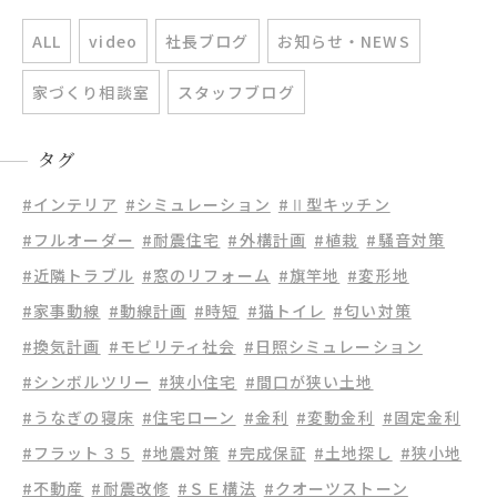
ALL
video
社長ブログ
お知らせ・NEWS
家づくり相談室
スタッフブログ
タグ
#インテリア
#シミュレーション
#Ⅱ型キッチン
#フルオーダー
#耐震住宅
#外構計画
#植栽
#騒音対策
#近隣トラブル
#窓のリフォーム
#旗竿地
#変形地
#家事動線
#動線計画
#時短
#猫トイレ
#匂い対策
#換気計画
#モビリティ社会
#日照シミュレーション
#シンボルツリー
#狭小住宅
#間口が狭い土地
#うなぎの寝床
#住宅ローン
#金利
#変動金利
#固定金利
#フラット３５
#地震対策
#完成保証
#土地探し
#狭小地
#不動産
#耐震改修
#ＳＥ構法
#クオーツストーン