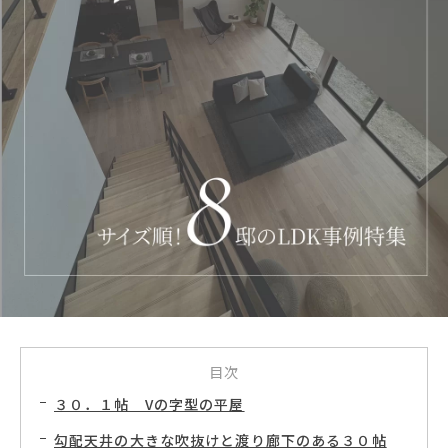
目次
３０．１帖 Vの字型の平屋
勾配天井の大きな吹抜けと渡り廊下のある３０帖