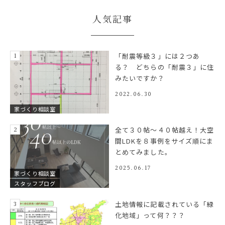
人気記事
「耐震等級３」には２つあ
る？ どちらの「耐震３」に住
みたいですか？
2022.06.30
家づくり相談室
全て３０帖～４０帖越え！大空
間LDKを８事例をサイズ順にま
とめてみました。
2025.06.17
家づくり相談室
スタッフブログ
土地情報に記載されている「緑
化地域」って何？？？