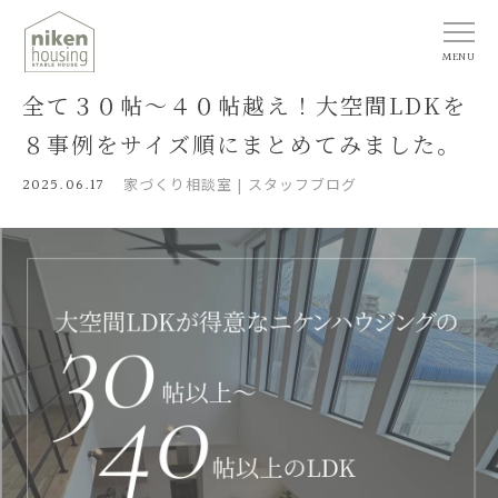
MENU
全て３０帖～４０帖越え！大空間LDKを
８事例をサイズ順にまとめてみました。
2025.06.17
家づくり相談室
スタッフブログ