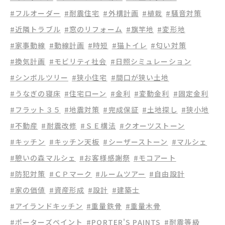
#フルオーダー
#耐震住宅
#外構計画
#植栽
#騒音対策
#近隣トラブル
#窓のリフォーム
#旗竿地
#変形地
#家事動線
#動線計画
#時短
#猫トイレ
#匂い対策
#換気計画
#モビリティ社会
#日照シミュレーション
#シンボルツリー
#狭小住宅
#間口が狭い土地
#うなぎの寝床
#住宅ローン
#金利
#変動金利
#固定金利
#フラット３５
#地震対策
#完成保証
#土地探し
#狭小地
#不動産
#耐震改修
#ＳＥ構法
#クオーツストーン
#キッチン
#キッチン天板
#シーザーストーン
#マルシェ
#憩いの森マルシェ
#お客様感謝祭
#モコアート
#防犯対策
#ＣＰマーク
#ルームツアー
#自由設計
#家の価値
#資産形成
#設計
#建築士
#アイランドキッチン
#重量鉄骨
#重量木骨
#ポーターズペイント
#PORTER'S PAINTS
#耐震等級