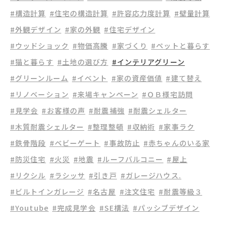
#構造計算
#住宅の構造計算
#許容応力度計算
#壁量計算
#外観デザイン
#家の外観
#住宅デザイン
#ウッドショック
#物価高騰
#家づくり
#ペットと暮らす
#猫と暮らす
#土地の選び方
#インテリアグリーン
#グリーンルーム
#イベント
#家の資産価値
#建て替え
#リノベーション
#来場キャンペーン
#ＯＢ様宅訪問
#見学会
#お客様の声
#耐震補強
#耐震シェルター
#木質耐震シェルター
#整理整頓
#収納術
#家事ラク
#鉄骨階段
#ベビーゲート
#事故防止
#赤ちゃんのいる家
#防災住宅
#火災
#地震
#ルーフバルコニー
#屋上
#リクシル
#ラシッサ
#引き戸
#ガレージハウス.
#ビルトインガレージ
#名古屋
#注文住宅
#耐震等級３
#Youtube
#完成見学会
#SE構法
#パッシブデザイン