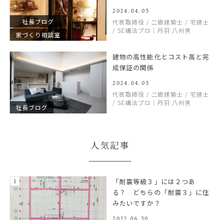
2024.04.05
社長ブログ
代表取締役 / 二級建築士 / 宅建士
/ SE構法プロ｜丹羽 八州男
家づくり相談室
建物の高性能化とコスト高と完
成保証の関係
2024.04.05
代表取締役 / 二級建築士 / 宅建士
/ SE構法プロ｜丹羽 八州男
社長ブログ
人気記事
「耐震等級３」には２つあ
る？ どちらの「耐震３」に住
みたいですか？
2022.06.30